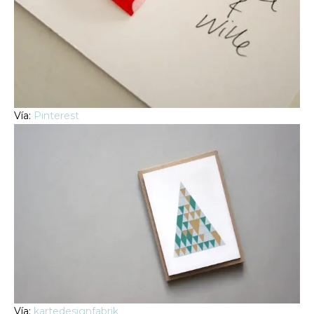
Vía:
Pinterest
Vía:
kartedesignfabrik