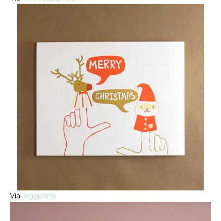
Vía:
eggpress