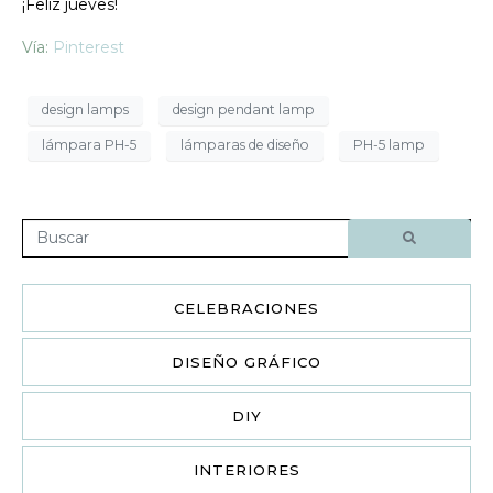
¡Feliz jueves!
Vía:
Pinterest
design lamps
design pendant lamp
lámpara PH-5
lámparas de diseño
PH-5 lamp
CELEBRACIONES
DISEÑO GRÁFICO
DIY
INTERIORES