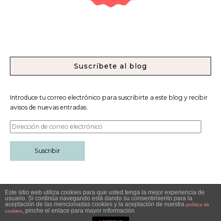
Suscríbete al blog
Introduce tu correo electrónico para suscribirte a este blog y recibir
avisos de nuevas entradas.
Suscribir
Este sitio web utiliza cookies para que usted tenga la mejor experiencia de
usuario. Si continúa navegando está dando su consentimiento para la
aceptación de las mencionadas cookies y la aceptación de nuestra
Política de privacidad
Diseñado por Trece Matices
política de
, pinche el enlace para mayor información
cookies
©2021 -Estilo Escandivano. Todos los derechos reservados.