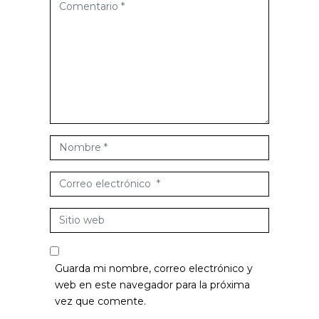
C
o
m
e
n
t
a
r
i
N
o
o
*
m
C
b
o
r
r
S
e
r
i
*
e
t
o
i
Guarda mi nombre, correo electrónico y
e
o
web en este navegador para la próxima
l
w
vez que comente.
e
e