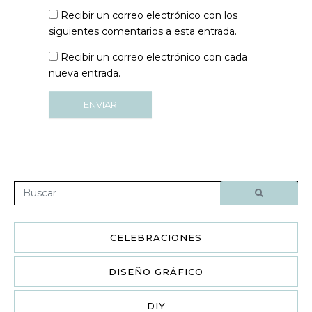
c
b
Recibir un correo electrónico con los
t
siguientes comentarios a esta entrada.
r
ó
Recibir un correo electrónico con cada
n
nueva entrada.
i
c
ENVIAR
o
*
CELEBRACIONES
DISEÑO GRÁFICO
DIY