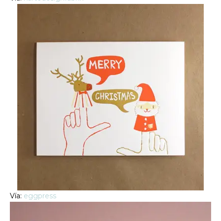
Vía:
eggpress