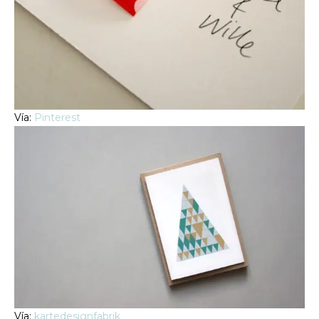
Vía:
Pinterest
Vía:
kartedesignfabrik