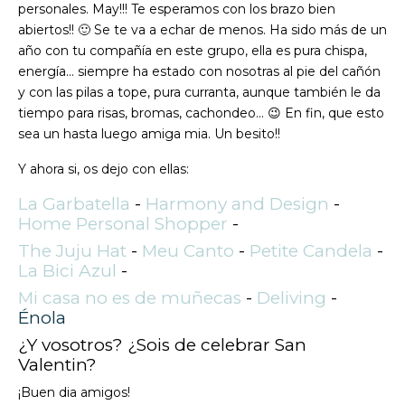
personales. May!!! Te esperamos con los brazo bien
abiertos!! 🙂 Se te va a echar de menos. Ha sido más de un
año con tu compañía en este grupo, ella es pura chispa,
energía… siempre ha estado con nosotras al pie del cañón
y con las pilas a tope, pura curranta, aunque también le da
tiempo para risas, bromas, cachondeo… 😉 En fin, que esto
sea un hasta luego amiga mia. Un besito!!
Y ahora si, os dejo con ellas:
La Garbatella
-
Harmony and Design
-
Home Personal Shopper
-
The Juju Hat
-
Meu Canto
-
Petite Candela
-
La Bici Azul
-
Mi casa no es de muñecas
-
Deliving
-
Énola
¿Y vosotros? ¿Sois de celebrar San
Valentin?
¡Buen dia amigos!