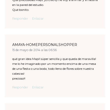
en la pared del estudio.
Qué bonito.
Responder
Enlazar
AMAYA-HOMEPERSONALSHOPPER
15 de mayo de 2014 a las 06:56
qué gran idea Mapi! súper sencilla y que queda de maravilla!
me lo he imaginado por un momento encima de una mesa
de una fiesta o una boda, todo lleno de flores sobre nuestra
cabezas!
precioso!!
Responder
Enlazar