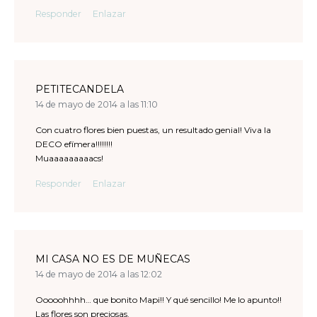
Responder
Enlazar
PETITECANDELA
14 de mayo de 2014 a las 11:10
Con cuatro flores bien puestas, un resultado genial! Viva la
DECO efímera!!!!!!!!
Muaaaaaaaaacs!
Responder
Enlazar
MI CASA NO ES DE MUÑECAS
14 de mayo de 2014 a las 12:02
Ooooohhhh… que bonito Mapi!! Y qué sencillo! Me lo apunto!!
Las flores son preciosas.