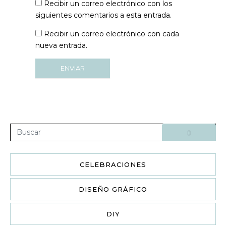
b
Recibir un correo electrónico con los
t
siguientes comentarios a esta entrada.
r
ó
Recibir un correo electrónico con cada
n
nueva entrada.
i
c
ENVIAR
o
*
CELEBRACIONES
DISEÑO GRÁFICO
DIY