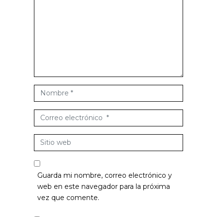
o
m
e
n
t
a
r
i
N
o
o
*
m
C
b
o
r
r
S
e
r
i
*
e
t
o
i
Guarda mi nombre, correo electrónico y
e
o
web en este navegador para la próxima
l
w
vez que comente.
e
e
c