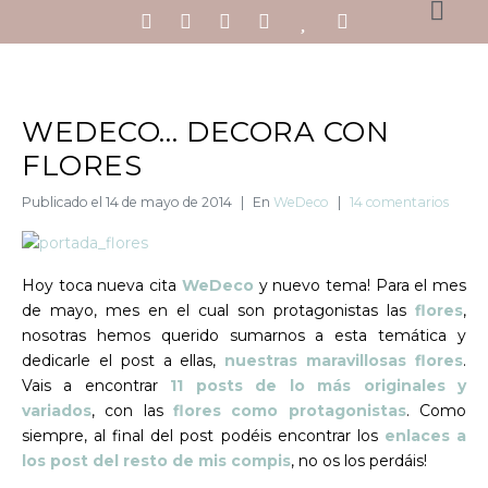
WEDECO… DECORA CON
FLORES
Publicado el
14 de mayo de 2014
En
WeDeco
14 comentarios
Hoy toca nueva cita
WeDeco
y nuevo tema! Para el mes
de mayo, mes en el cual son protagonistas las
flores
,
nosotras hemos querido sumarnos a esta temática y
dedicarle el post a ellas,
nuestras maravillosas flores
.
Vais a encontrar
11 posts de lo más originales y
variados
, con las
flores como protagonistas
. Como
siempre, al final del post podéis encontrar los
enlaces a
los post del resto de mis compis
, no os los perdáis!