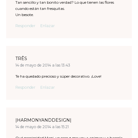
Tan sencillo y tan bonito verdad? Lo que tienen las flores
cuando están tan fresquitas.
Un besote.
Responder
Enlazar
TRÊS
14 de mayo de 2014 a las 13:43
Te ha quedado precioso y súper decorativo. ¡Love!
Responder
Enlazar
|HARMONYANDDESIGN|
14 de mayo de 2014 a las 15:21
Qué preciosidad Mapi, yo creo q me voy a animar y a hacerla