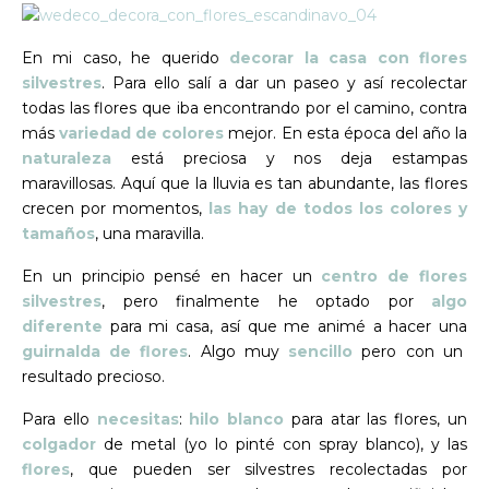
En mi caso, he querido
decorar la casa con flores
silvestres
. Para ello salí a dar un paseo y así recolectar
todas las flores que iba encontrando por el camino, contra
más
variedad de colores
mejor. En esta época del año la
naturaleza
está preciosa y nos deja estampas
maravillosas. Aquí que la lluvia es tan abundante, las flores
crecen por momentos,
las hay de todos los colores y
tamaños
, una maravilla.
En un principio pensé en hacer un
centro de flores
silvestres
, pero finalmente he optado por
algo
diferente
para mi casa, así que me animé a hacer una
guirnalda de flores
. Algo muy
sencillo
pero con un
resultado precioso.
Para ello
necesitas
:
hilo blanco
para atar las flores, un
colgador
de metal (yo lo pinté con spray blanco), y las
flores
, que pueden ser silvestres recolectadas por